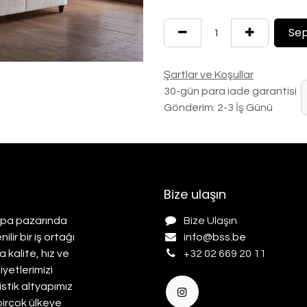
Sep
Şartlar ve Koşullar
30-gün para iade garantisi
Gönderim: 2-3 İş Günü
Bize ulaşın
rupa pazarında
Bize Ulaşın
ir bir iş ortağı
info@b
ss.be
 kalite, hız ve
+32 02 669 20 11
yetlerimizi
istik altyapımız
birçok ülkeye