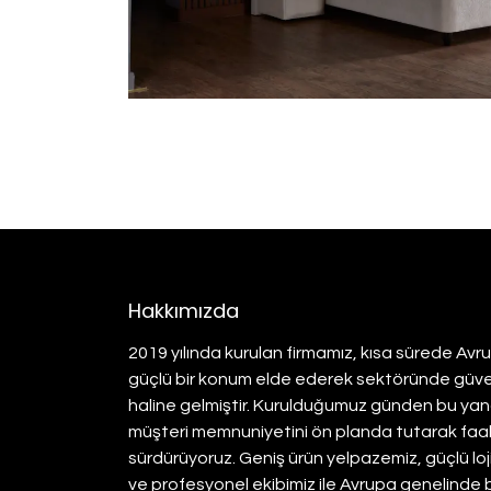
Hakkımızda
2019 yılında kurulan firmamız, kısa sürede Av
güçlü bir konum elde ederek sektöründe güvenil
haline gelmiştir. Kurulduğumuz günden bu yana
müşteri memnuniyetini ön planda tutarak faali
sürdürüyoruz. Geniş ürün yelpazemiz, güçlü loj
ve profesyonel ekibimiz ile Avrupa genelinde 