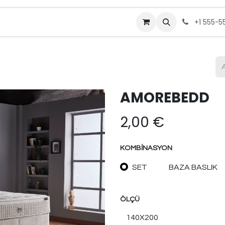
Bize Ulaşın
+1 555-5
AMOREBEDD
2,00
€
KOMBINASYON
SET
BAZA BASLIK
ÖLÇÜ