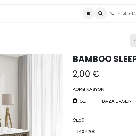
Bize Ulaşın
+1 555-5
BAMBOO SLEE
2,00
€
KOMBINASYON
SET
BAZA BASLIK
ÖLÇÜ