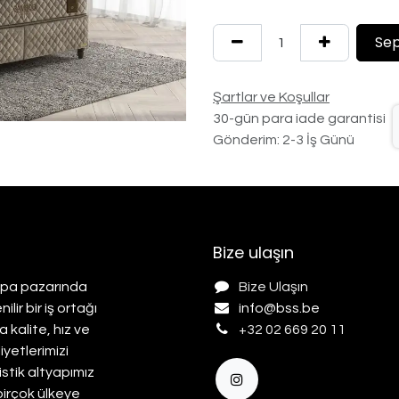
Sep
Şartlar ve Koşullar
30-gün para iade garantisi
Gönderim: 2-3 İş Günü
Bize ulaşın
rupa pazarında
Bize Ulaşın
ir bir iş ortağı
info@b
ss.be
 kalite, hız ve
+32 02 669 20 11
yetlerimizi
istik altyapımız
birçok ülkeye