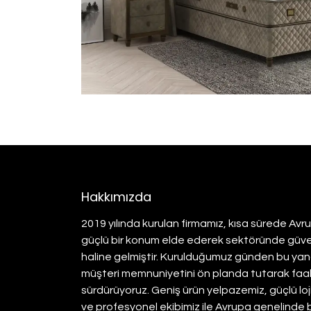
Hakkımızda
2019 yılında kurulan firmamız, kısa sürede Av
güçlü bir konum elde ederek sektöründe güvenil
haline gelmiştir. Kurulduğumuz günden bu yana
müşteri memnuniyetini ön planda tutarak faali
sürdürüyoruz. Geniş ürün yelpazemiz, güçlü loj
ve profesyonel ekibimiz ile Avrupa genelinde 