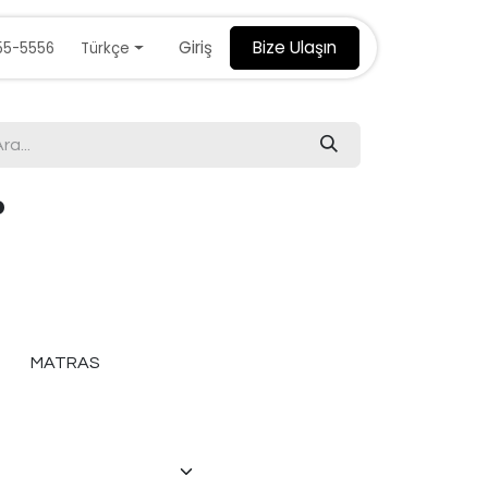
Giriş
Bize Ulaşın
Türkçe
55-5556
P
MATRAS