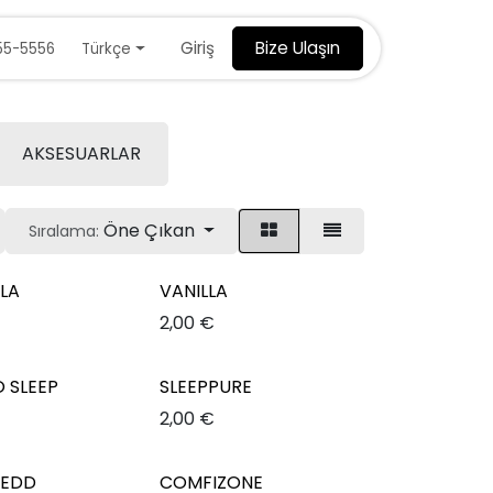
Giriş
Bize Ulaşın
Türkçe
55-5556
AKSESUARLAR
Öne Çıkan
Sıralama:
LA
VANILLA
2,00
€
 SLEEP
SLEEPPURE
2,00
€
BEDD
COMFIZONE