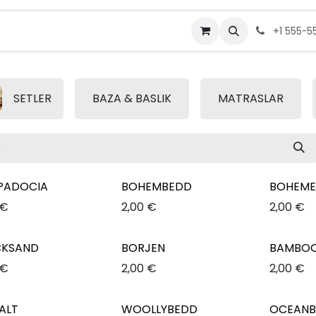
Bize Ulaşın
+1 555-5
SETLER
BAZA & BASLIK
MATRASLAR
PADOCIA
BOHEMBEDD
BOHEME
€
2,00
€
2,00
€
CKSAND
BORJEN
BAMBOO
€
2,00
€
2,00
€
ALT
WOOLLYBEDD
OCEAN