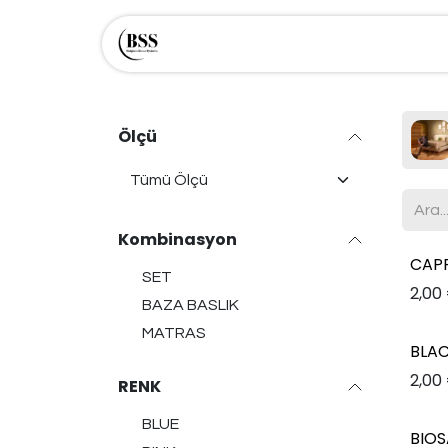
İçereği Atla
Mağaza
Hakkımızda
Ölçü
Kombinasyon
CAP
SET
2,00
BAZA BASLIK
MATRAS
BLA
2,00
RENK
BLUE
BIOS