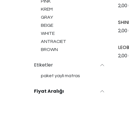
PINK
2,00
KREM
GRAY
SHI
BEIGE
2,00
WHITE
ANTRACIET
LEO
BROWN
2,00
Etiketler
paket yayli matras
Fiyat Aralığı