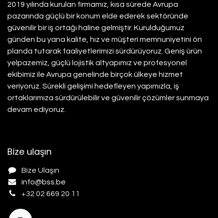
2019 yılında kurulan firmamız, kısa sürede Avrupa
pazarında güçlü bir konum elde ederek sektöründe
güvenilir bir iş ortağı haline gelmiştir. Kurulduğumuz
günden bu yana kalite, hız ve müşteri memnuniyetini ön
planda tutarak faaliyetlerimizi sürdürüyoruz. Geniş ürün
yelpazemiz, güçlü lojistik altyapımız ve profesyonel
ekibimiz ile Avrupa genelinde birçok ülkeye hizmet
veriyoruz. Sürekli gelişimi hedefleyen yapımızla, iş
ortaklarımıza sürdürülebilir ve güvenilir çözümler sunmaya
devam ediyoruz.
Bize ulaşın
Bize Ulaşın
info@b
ss.be
+32 02 669 20 11