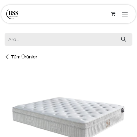
İçereği Atla
Tüm Ürünler