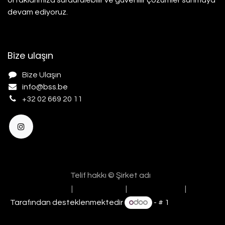
ortaklarımıza sürdürülebilir ve güvenilir çözümler sunmaya
devam ediyoruz.
Bize ulaşın
Bize Ulaşın
info@b
ss.be
+32 02 669 20 11
Telif hakkı © Şirket adı
Nederlands (BE)
|
English (UK)
|
Français (BE)
|
Türkçe
Tarafından desteklenmektedir
- # 1
Açık Kaynak
E-Ticaret